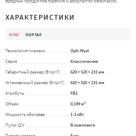
вредных продуктов горения и абсолютно безопасно.
ХАРАКТЕРИСТИКИ
ОЧАГ
ПОРТАЛ
Технология пламени
Opti-Myst
Серия
Классические
Габаритный размер (В×Ш×Г)
620 × 520 × 231 мм
Установочный размер (В×Ш×Г)
620 × 520 × 231 мм
Атрибуты
FB2
Объем
0,149 м³
Мощность обогрева
1-2 кВт
Пульт Д/У
В комплекте
Парогенератор
Есть