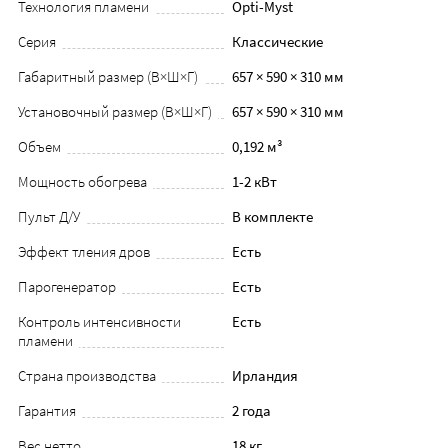
Технология пламени
Opti-Myst
Серия
Классические
Габаритный размер (В×Ш×Г)
657 × 590 × 310 мм
Установочный размер (В×Ш×Г)
657 × 590 × 310 мм
Объем
0,192 м³
Мощность обогрева
1-2 кВт
Пульт Д/У
В комплекте
Эффект тления дров
Есть
Парогенератор
Есть
Контроль интенсивности
Есть
пламени
Страна производства
Ирландия
Гарантия
2 года
Вес нетто
18 кг