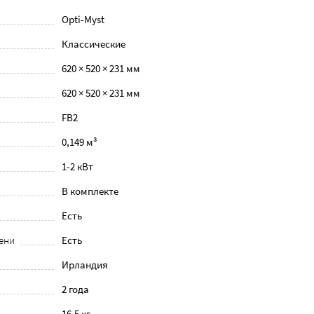
Opti-Myst
Классические
620 × 520 × 231 мм
620 × 520 × 231 мм
FB2
0,149 м³
1-2 кВт
В комплекте
Есть
ени
Есть
Ирландия
2 года
16.5 кг