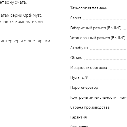
т зону очага.
Технология пламени
гам серии Opti-Myst.
Серия
личается компактными
Габаритный размер (В×Ш×Г)
Установочный размер (В×Ш×Г)
 интерьер и станет ярким
Атрибуты
Объем
Мощность обогрева
Пульт Д/У
Парогенератор
Контроль интенсивности плам
Страна производства
Гарантия
Вес нетто