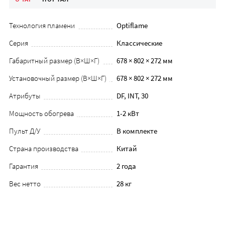
Технология пламени
Optiflame
Серия
Классические
Габаритный размер (В×Ш×Г)
678 × 802 × 272 мм
Установочный размер (В×Ш×Г)
678 × 802 × 272 мм
Атрибуты
DF, INT, 30
Мощность обогрева
1-2 кВт
Пульт Д/У
В комплекте
Страна производства
Китай
Гарантия
2 года
Вес нетто
28 кг