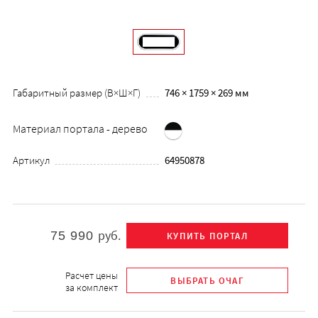
Габаритный размер (В×Ш×Г)
746 × 1759 × 269 мм
Материал портала - дерево
Артикул
64950878
руб.
75 990
Расчет цены
за комплект