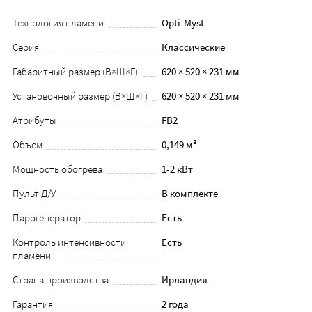
Технология пламени
Opti-Myst
Серия
Классические
Габаритный размер (В×Ш×Г)
620 × 520 × 231 мм
Установочный размер (В×Ш×Г)
620 × 520 × 231 мм
Атрибуты
FB2
Объем
0,149 м³
Мощность обогрева
1-2 кВт
Пульт Д/У
В комплекте
Парогенератор
Есть
Контроль интенсивности
Есть
пламени
Страна производства
Ирландия
Гарантия
2 года