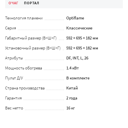
ОЧАГ
ПОРТАЛ
Технология пламени
Optiflame
Серия
Классические
Габаритный размер (В×Ш×Г)
592 × 695 × 182 мм
Установочный размер (В×Ш×Г)
592 × 695 × 182 мм
Атрибуты
DF, INT, L, 26
Мощность обогрева
1.4 кВт
Пульт Д/У
В комплекте
Страна производства
Китай
Гарантия
2 года
Вес нетто
16 кг