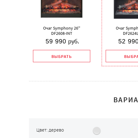
Очаг Symphony 26''
Очаг Symph
DF2608-INT
DF2624L
руб.
59 990
52 99
ВЫБРАТЬ
ВЫБР
ВАРИ
Цвет: дерево