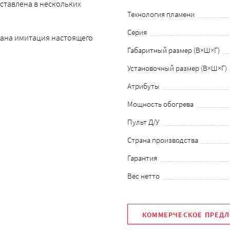
ставлена в нескольких
Технология пламени
Серия
ована имитация настоящего
Габаритный размер (В×Ш×Г)
Установочный размер (В×Ш×Г)
Атрибуты
Мощность обогрева
Пульт Д/У
Страна производства
Гарантия
Вес нетто
КОММЕРЧЕСКОЕ ПРЕД