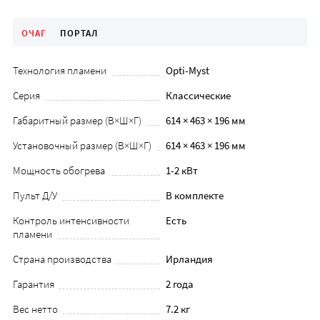
ОЧАГ
ПОРТАЛ
Технология пламени
Opti-Myst
Серия
Классические
Габаритный размер (В×Ш×Г)
614 × 463 × 196 мм
Установочный размер (В×Ш×Г)
614 × 463 × 196 мм
Мощность обогрева
1-2 кВт
Пульт Д/У
В комплекте
Контроль интенсивности
Есть
пламени
Страна производства
Ирландия
Гарантия
2 года
Вес нетто
7.2 кг