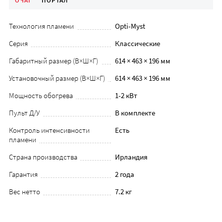
ОЧАГ
ПОРТАЛ
Технология пламени
Opti-Myst
Серия
Классические
Габаритный размер (В×Ш×Г)
614 × 463 × 196 мм
Установочный размер (В×Ш×Г)
614 × 463 × 196 мм
Мощность обогрева
1-2 кВт
Пульт Д/У
В комплекте
Контроль интенсивности
Есть
пламени
Страна производства
Ирландия
Гарантия
2 года
Вес нетто
7.2 кг