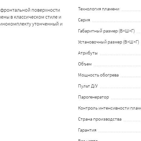
Технология пламени
 фронтальной поверхности
ены в классическом стиле и
Серия
минокомплекту утонченный и
Габаритный размер (В×Ш×Г)
Установочный размер (В×Ш×Г)
Атрибуты
Объем
Мощность обогрева
Пульт Д/У
Парогенератор
Контроль интенсивности плам
Страна производства
Гарантия
Вес нетто