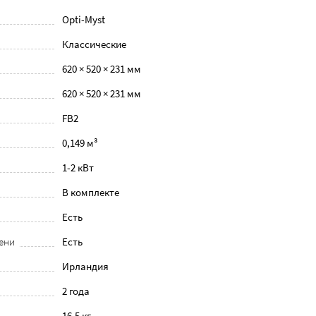
Opti-Myst
Классические
620 × 520 × 231 мм
620 × 520 × 231 мм
FB2
0,149 м³
1-2 кВт
В комплекте
Есть
ени
Есть
Ирландия
2 года
16.5 кг