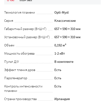
ОЧАГ
ПОРТАЛ
Технология пламени
Opti-Myst
Серия
Классические
Габаритный размер (В×Ш×Г)
657 × 590 × 310 мм
Установочный размер (В×Ш×Г)
657 × 590 × 310 мм
Объем
0,192 м³
Мощность обогрева
1-2 кВт
Пульт Д/У
В комплекте
Эффект тления дров
Есть
Парогенератор
Есть
Контроль интенсивности
Есть
пламени
Страна производства
Ирландия