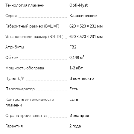
Технология пламени
Opti-Myst
Серия
Классические
Габаритный размер (В×Ш×Г)
620 × 520 × 231 мм
Установочный размер (В×Ш×Г)
620 × 520 × 231 мм
Атрибуты
FB2
Объем
0,149 м³
Мощность обогрева
1-2 кВт
Пульт Д/У
В комплекте
Парогенератор
Есть
Контроль интенсивности
Есть
пламени
Страна производства
Ирландия
Гарантия
2 года