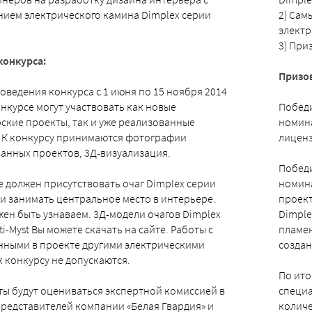
ием электрического камина Dimplex серии
2) Сам
.
элект
3) При
конкурса:
Призо
оведения конкурса с 1 июня по 15 ноября 2014
конкурсе могут участвовать как новые
Победи
ские проекты, так и уже реализованные
номина
 К конкурсу принимаются фотографии
лицен
анных проектов, 3Д-визуализация.
Победи
е должен присутствовать очаг Dimplex серии
номин
t и занимать центральное место в интерьере.
проект
жен быть узнаваем. 3Д-модели очагов Dimplex
Dimple
i-Myst Вы можете скачать на сайте. Работы с
пламен
ными в проекте другими электрическими
созда
к конкурсу не допускаются.
По ито
ты будут оцениваться экспертной комиссией в
специа
представителей компании «Белая Гвардия» и
количе