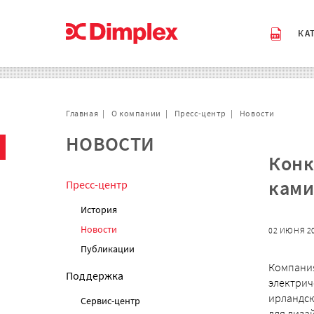
КА
Главная
О компании
Пресс-центр
Новости
НОВОСТИ
Конк
ками
Пресс-центр
История
Новости
02 ИЮНЯ 2
Публикации
Компания
Поддержка
электрич
ирландск
Сервис-центр
для диза