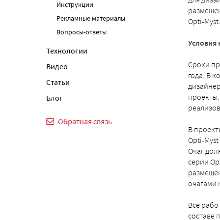
Инструкции
размещен
Рекламные материалы
Opti-Myst
Вопросы-ответы
Условия 
Технологии
Сроки пр
Видео
года. В 
Статьи
дизайнер
проекты.
Блог
реализов
Обратная связь
В проект
Opti-Mys
Очаг дол
серии Opt
размещен
очагами 
Все рабо
составе 