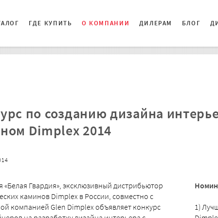
ТАЛОГ
ГДЕ КУПИТЬ
О КОМПАНИИ
ДИЛЕРАМ
БЛОГ
Д
урс по созданию дизайна интерье
ном Dimplex 2014
014
 «Белая Гвардия», эксклюзивный дистрибьютор
Номин
еских каминов Dimplex в России, совместно с
ой компанией Glen Dimplex объявляет конкурс
1) Луч
йнеров на разработку дизайна интерьера с
Dimple