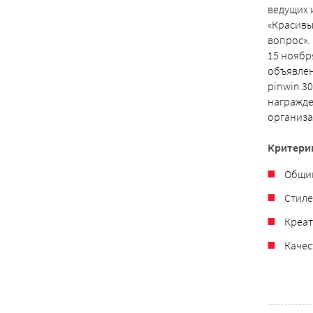
ведущих 
«Красивы
вопрос».
15 ноябр
объявле
pinwin 3
награжде
организа
Критери
Общий
Стиле
Креат
Качес