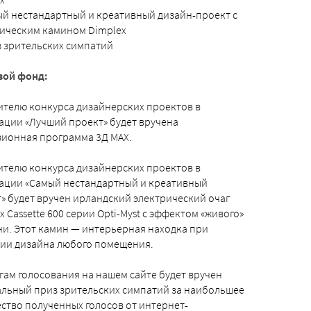
ый нестандартный и креативный дизайн-проект с
рическим камином Dimplex
з зрительских симпатий
вой фонд:
телю конкурса дизайнерских проектов в
ции «Лучший проект» будет вручена
зионная программа 3Д MAX.
телю конкурса дизайнерских проектов в
ации «Самый нестандартный и креативный
» будет вручен ирландский электрический очаг
x Cassette 600 серии Opti-Myst с эффектом «живого»
и. Этот камин — интерьерная находка при
нии дизайна любого помещения.
гам голосования на нашем сайте будет вручен
льный приз зрительских симпатий за наибольшее
ство полученных голосов от интернет-